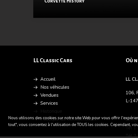
Corvette History
LL Classic Cars
Où n
Accueil
LL C
Nos véhicules
106, 
Vendues
L-14
Services
Historique
Nous utilisons des cookies sur notre site Web pour vous offrir l'expérie
Politique de confidentialité
info@
tout", vous consentez à l'utilisation de TOUS les cookies. Cependant, v
Tél 1
Tél 2