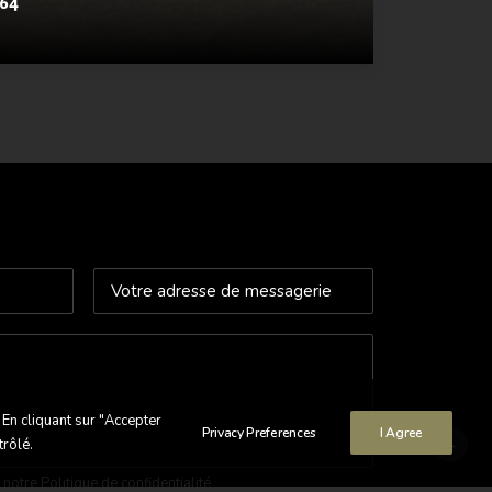
964
 En cliquant sur "Accepter
Privacy Preferences
I Agree
trôlé.
z notre
Politique de confidentialité