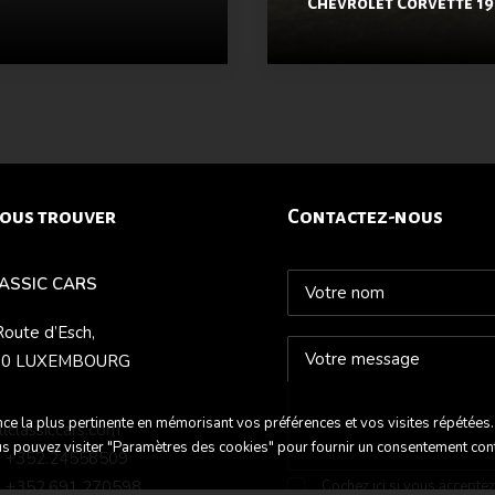
Chevrolet Corvette 1
ous trouver
Contactez-nous
LASSIC CARS
Route d’Esch,
70 LUXEMBOURG
nce la plus pertinente en mémorisant vos préférences et vos visites répétées.
llclassiccars.com
ous pouvez visiter "Paramètres des cookies" pour fournir un consentement con
 : +352.24558509
 : +352.691.270598
Cochez ici si vous accepte