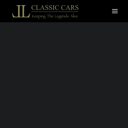
À vendre
Vendues
18 DÉCEMBRE 2019
|
IN
VIDÉO
|
1 MINUTE
Goodwood Revival
2019
Recherche
BY
LAURENT