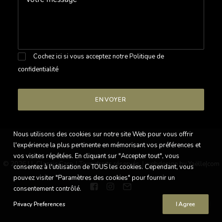
Cochez ici si vous acceptez notre
Politique de
confidentialité
Nous utilisons des cookies sur notre site Web pour vous offrir
l'expérience la plus pertinente en mémorisant vos préférences et
vos visites répétées. En cliquant sur "Accepter tout", vous
© 2026 LL Classic Cars. | Tous droits réservés. |
webdesign by Yaëlle|com
consentez à l'utilisation de TOUS les cookies. Cependant, vous
pouvez visiter "Paramètres des cookies" pour fournir un
consentement contrôlé.
Privacy Preferences
I Agree