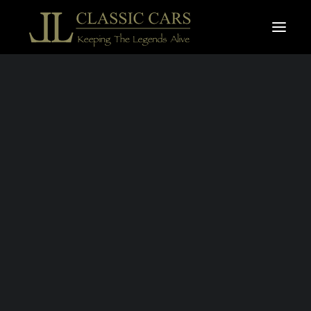
À vendre
Vendues
Recherche
KEEPING THE
LEGENDS
ALIVE