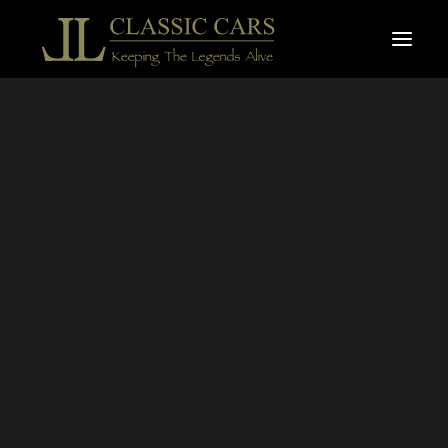
À vendre
Vendues
4 OCTOBRE 2023
|
IN
EVENEMENTS
|
1 MINUTE
Salon Epoqu'auto
2023
Recherche
BY
LAURENT