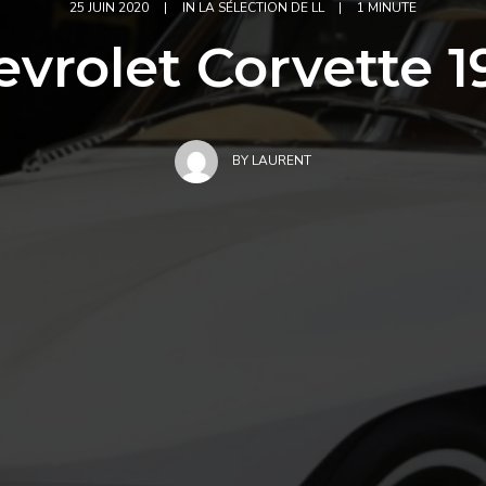
25 JUIN 2020
|
IN
LA SÉLECTION DE LL
|
1 MINUTE
vrolet Corvette 
BY
LAURENT