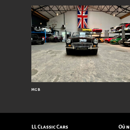
MG B
LL Classic Cars
Où n