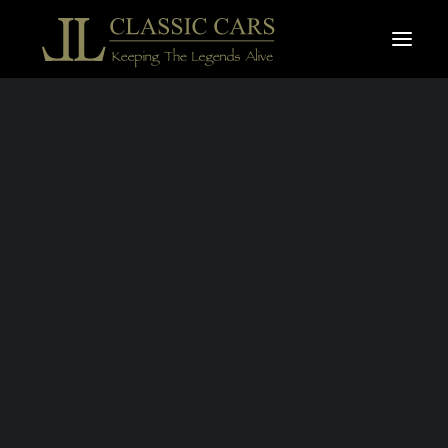
À vendre
Vendues
Recherche
MG A DELUXE