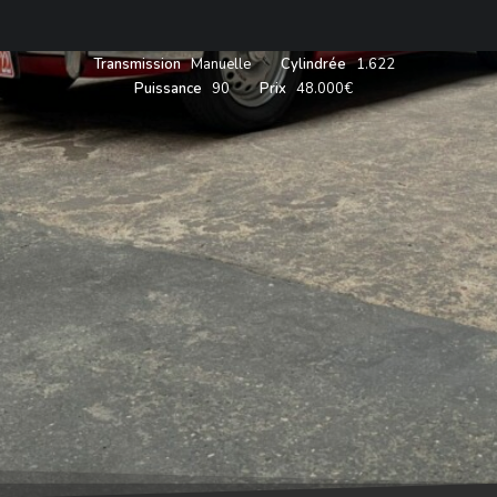
Année
1962
Carrosserie
Roadster
Couleur
Rouge
Énergie
Essence
Transmission
Manuelle
Cylindrée
1.622
Puissance
90
Prix
48.000€