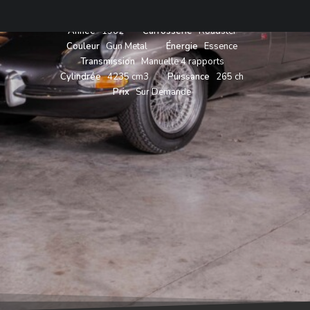
Année
1962
Carrosserie
Roadster
Couleur
Gun Metal
Énergie
Essence
Transmission
Manuelle 4 rapports
Cylindrée
4235 cm3
Puissance
265 ch
Prix
Sur Demande