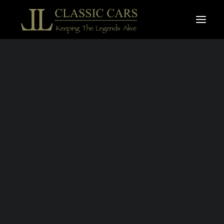
À vendre
Vendues
Recherche
JAGUAR TYPE E
S.1 3,8L OTS
PLANCHER PLAT