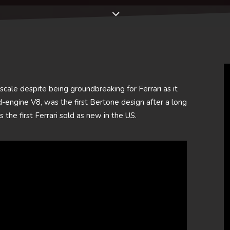
cale despite being groundbreaking for Ferrari as it
id-engine V8, was the first Bertone design after a long
s the first Ferrari sold as new in the US.