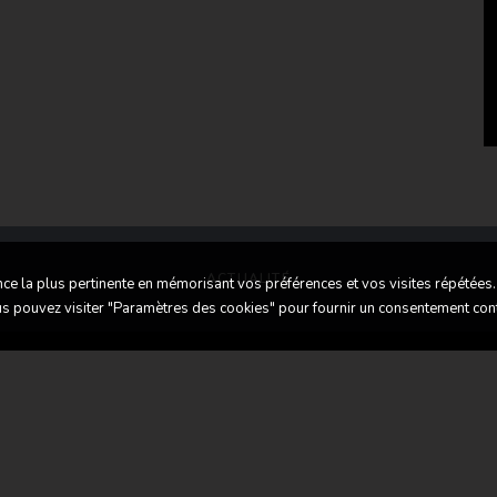
ACTUALITÉ
nce la plus pertinente en mémorisant vos préférences et vos visites répétées.
ous pouvez visiter "Paramètres des cookies" pour fournir un consentement con
ous trouver
Contactez-nous
LASSIC CARS