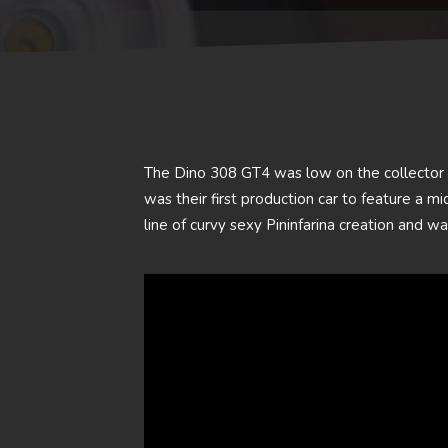
The Dino 308 GT4 was low on the collector s
was their first production car to feature a m
line of curvy sexy Pininfarina creation and wa