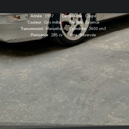
Année
1997
Carrosserie
Coupé
Couleur
Gris métal
Énergie
Essence
Transmission
Manuelle
Cylindrée
3600 cm3
Puissance
285 cv
Prix
Réservée