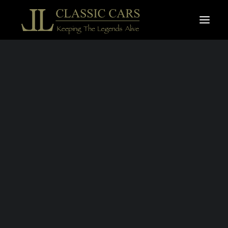
À vendre
Vendues
Recherche
PORSCHE 993
CARRERA 4S
1997