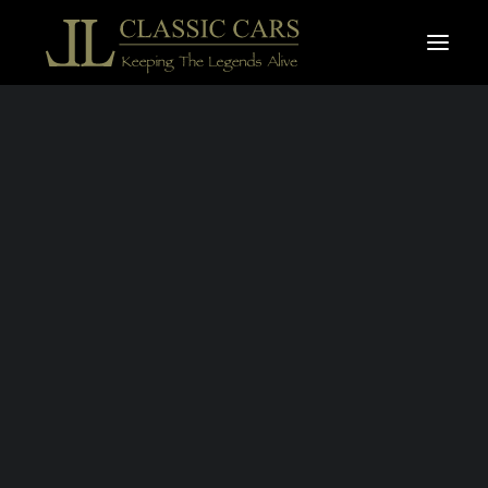
À vendre
Vendues
Recherche
PORSCHE 911
CARRERA
CABRIOLET