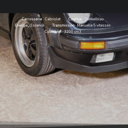
Carrosserie
Cabriolet
Couleur
Dunkelblau
Énergie
Essence
Transmission
Manuelle 5 vitesses
Cylindrée
3200 cm3