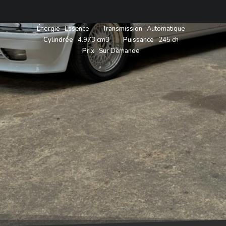
Année
1986
Carrosserie
Coupé
Couleur
Blanc
Énergie
Essence
Transmission
Automatique
Cylindrée
4.973 cm3
Puissance
245 ch
Prix
Sur Demande