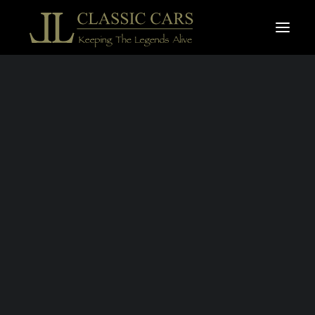
À vendre
Vendues
Recherche
MERCEDES-
BENZ 500 SEC