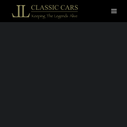
À vendre
Vendues
Recherche
MERCEDES-
BENZ 280 SL
PAGODE 1971