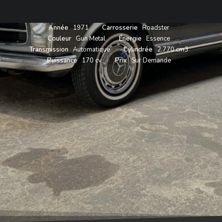
Année
1971
Carrosserie
Roadster
Couleur
Gun Metal
Énergie
Essence
Transmission
Automatique
Cylindrée
2.770 cm3
Puissance
170 cv
Prix
Sur Demande