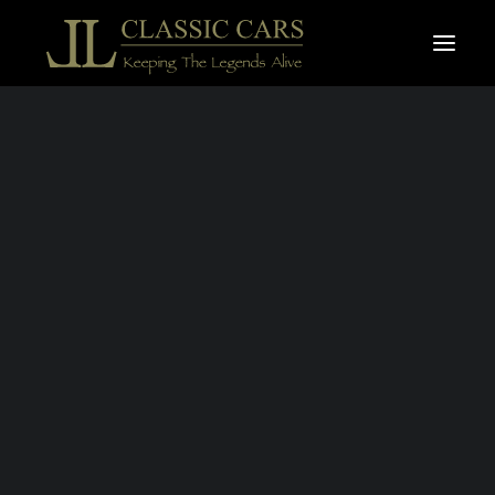
À vendre
Vendues
Recherche
JAGUAR XK-R
CABRIOLET