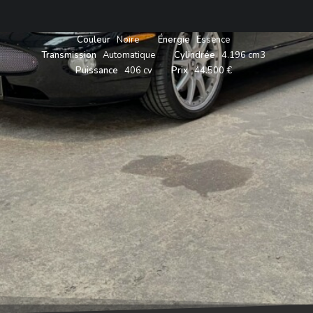
Année
2005
Carrosserie
Cabriolet
Couleur
Noire
Énergie
Essence
Transmission
Automatique
Cylindrée
4.196 cm3
Puissance
406 cv
Prix
44.500 €