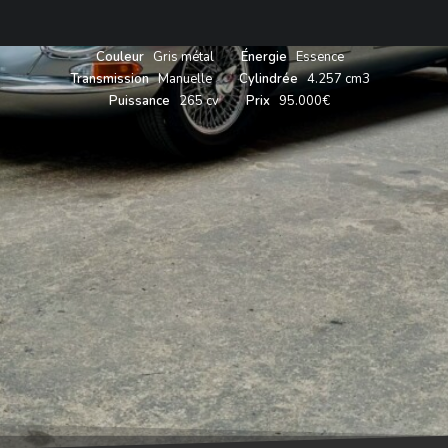
Année
1966
Carrosserie
Coupé 2+2
Couleur
Gris métal
Énergie
Essence
Transmission
Manuelle
Cylindrée
4.257 cm3
Puissance
265 cv
Prix
95.000€