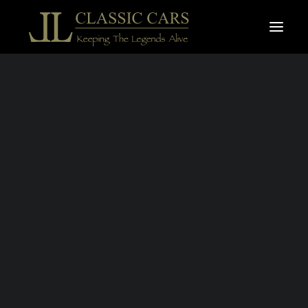
À vendre
Vendues
Recherche
JAGUAR TYPE E
S1 4.2 2+2