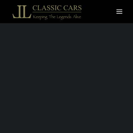
À vendre
Vendues
Recherche
JAGUAR TYPE E
S.1 3,8L FHC
PLANCHER PLAT