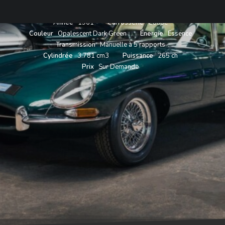
Année
1961
Carrosserie
Coupé
Couleur
Opalescent Dark Green
Énergie
Essence
Transmission
Manuelle à 5 rapports
Cylindrée
3.781 cm3
Puissance
265 ch
Prix
Sur Demande