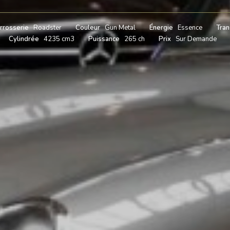
rrosserie
Roadster
Couleur
Gun Metal
Énergie
Essence
Tran
Cylindrée
4235 cm3
Puissance
265 ch
Prix
Sur Demande