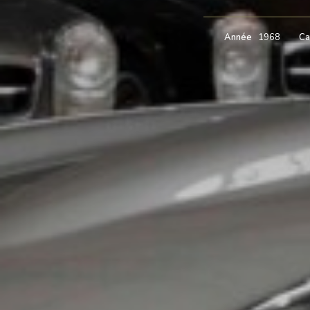
Année
1968
Ca