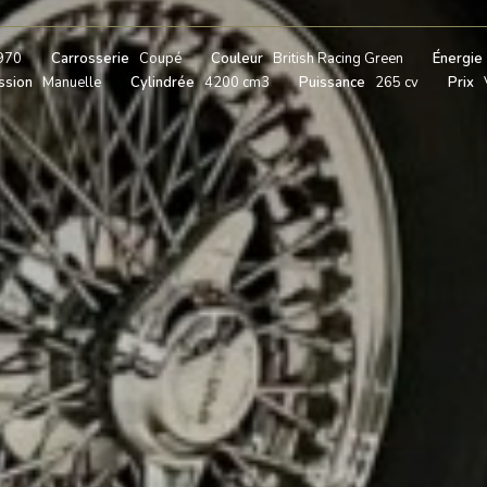
970
Carrosserie
Coupé
Couleur
British Racing Green
Énergie
ssion
Manuelle
Cylindrée
4200 cm3
Puissance
265 cv
Prix