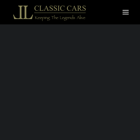
À vendre
Vendues
Recherche
FERRARI F40