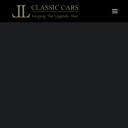
À vendre
Vendues
Recherche
FERRARI 360
MODENA