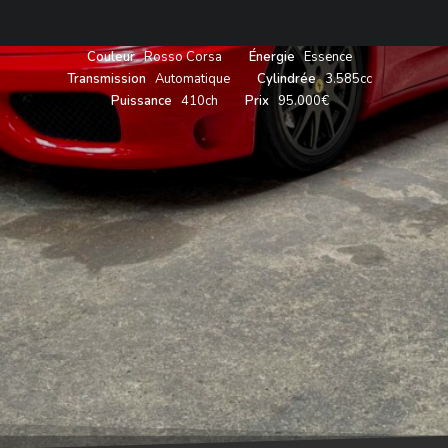
Année
2003
Carrosserie
Coupé
Couleur
Rosso Corsa
Énergie
Essence
Transmission
Automatique
Cylindrée
3.585cc
Puissance
410ch
Prix
95.000€