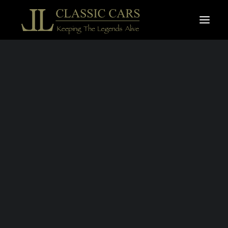
À vendre
Vendues
Recherche
FERRARI 308 GTS
QUATTROVALVOL