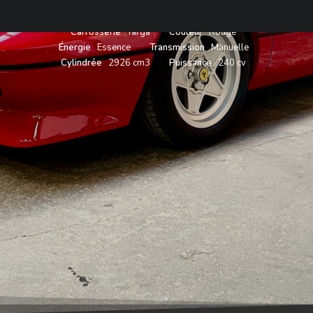
Carrosserie
Targa
Couleur
Rouge
Énergie
Essence
Transmission
Manuelle
Cylindrée
2926 cm3
Puissance
240 cv