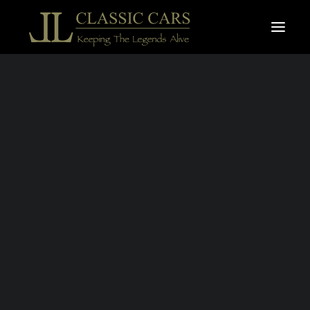
À vendre
Vendues
Recherche
AC COBRA 427
ERA