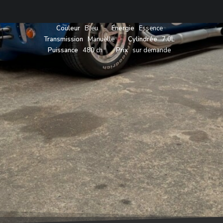
Année
1987
Carrosserie
Roadster
Couleur
Bleu
Énergie
Essence
Transmission
Manuelle
Cylindrée
7.0L
Puissance
480 ch
Prix
sur demande