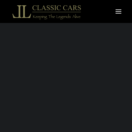
À vendre
Vendues
Recherche
CITROËN DS 23
PALLAS
CARBURATEUR