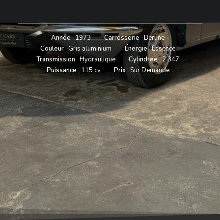
1973
Année
1973
Carrosserie
Berline
Couleur
Gris aluminium
Énergie
Essence
Transmission
Hydraulique
Cylindrée
2 347
Puissance
115 cv
Prix
Sur Demande