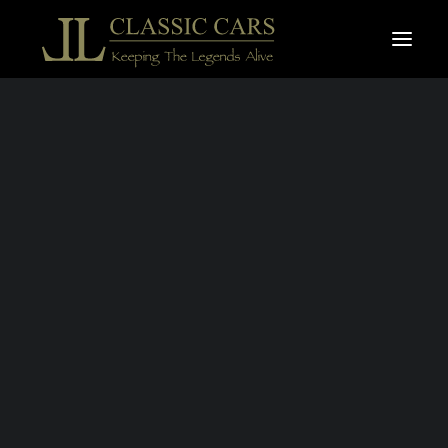
À vendre
Vendues
Recherche
AUSTIN HEALEY
100/4