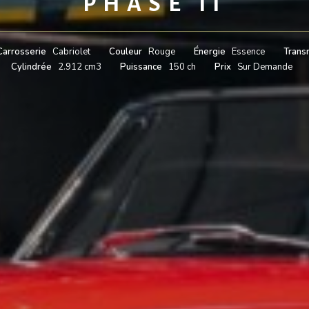
PHASE II
Carrosserie
Cabriolet
Couleur
Rouge
Énergie
Essence
Trans
Cylindrée
2.912 cm3
Puissance
150 ch
Prix
Sur Demande