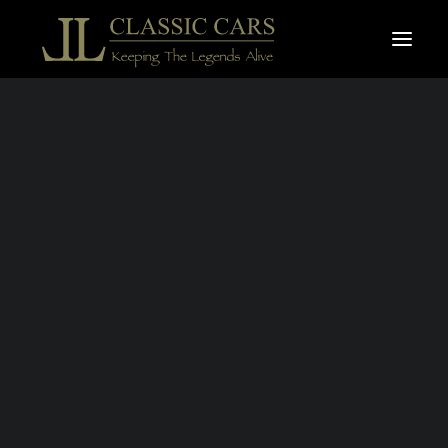
À vendre
Vendues
Recherche
ALFA ROMÉO 6C
1750
COMPRESSORE
ZAGATO