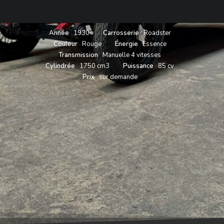
Année
1930
Carrosserie
Roadster
Couleur
Rouge
Énergie
Essence
Transmission
Manuelle 4 vitesses
Cylindrée
1750 cm3
Puissance
85 cv
Prix
sur demande