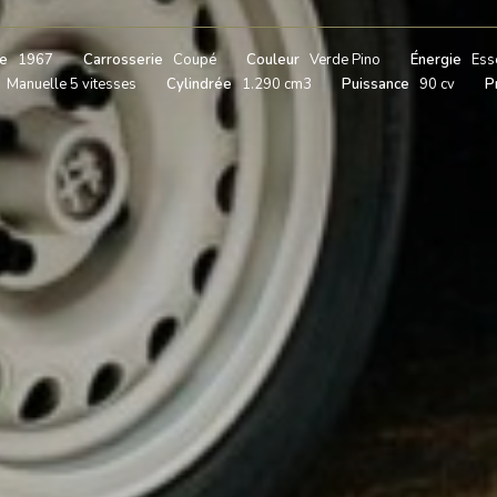
e
1967
Carrosserie
Coupé
Couleur
Verde Pino
Énergie
Ess
Manuelle 5 vitesses
Cylindrée
1.290 cm3
Puissance
90 cv
P