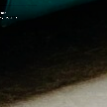
ence
rix
35.000€