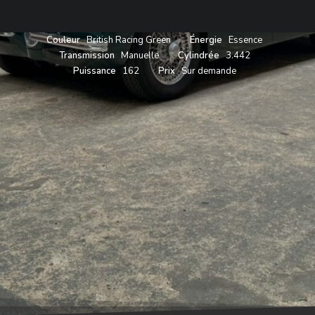
Année
1953
Carrosserie
Cabriolet
Couleur
British Racing Green
Énergie
Essence
Transmission
Manuelle
Cylindrée
3.442
Puissance
162
Prix
Sur demande