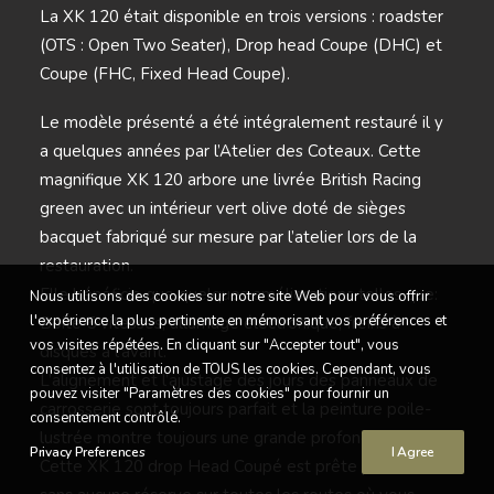
La XK 120 était disponible en trois versions : roadster
(OTS : Open Two Seater), Drop head Coupe (DHC) et
Coupe (FHC, Fixed Head Coupe).
Le modèle présenté a été intégralement restauré il y
a quelques années par l’Atelier des Coteaux. Cette
magnifique XK 120 arbore une livrée British Racing
green avec un intérieur vert olive doté de sièges
bacquet fabriqué sur mesure par l’atelier lors de la
restauration.
Elle bénéficie que quelques améliorations telles que:
Nous utilisons des cookies sur notre site Web pour vous offrir
l'expérience la plus pertinente en mémorisant vos préférences et
Boite 5 vitesses, allumage électronique, freins à
vos visites répétées. En cliquant sur "Accepter tout", vous
disques à l’avant.
consentez à l'utilisation de TOUS les cookies. Cependant, vous
L’alignement et l’ajustage des jours des panneaux de
pouvez visiter "Paramètres des cookies" pour fournir un
carrosserie sont toujours parfait et la peinture poile-
consentement contrôlé.
lustrée montre toujours une grande profondeur.
Privacy Preferences
I Agree
Cette XK 120 drop Head Coupé est prête pour rouler