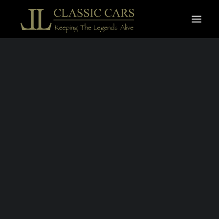
À vendre
Vendues
Recherche
JAGUAR XK 120
DHC